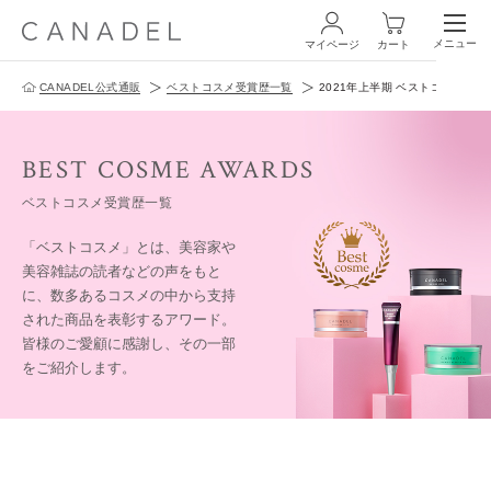
メニュー
マイページ
カート
CANADEL公式通販
ベストコスメ受賞歴一覧
2021年上半期 ベストコスメ特集
ログイン・新規会員登録
BEST COSME AWARDS
ベストコスメ受賞歴一覧
「ベストコスメ」とは、美容家や
美容雑誌の読者などの声をもと
商品一覧
に、
数多あるコスメの中から支持
された商品を表彰するアワード。
オールインワン
皆様のご愛顧に感謝し、その一部
をご紹介します。
化粧水
スペシャルケア
商品の使い方