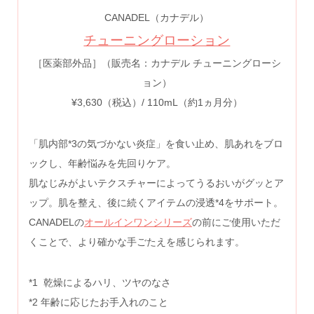
CANADEL（カナデル）
チューニングローション
［医薬部外品］（販売名：カナデル チューニングローシ
ョン）
¥3,630（税込）/ 110mL（約1ヵ月分）
「肌内部*3の気づかない炎症」を食い止め、肌あれをブロ
ックし、年齢悩みを先回りケア。
肌なじみがよいテクスチャーによってうるおいがグッとア
ップ。肌を整え、後に続くアイテムの浸透*4をサポート。
CANADELの
オールインワンシリーズ
の前にご使用いただ
くことで、より確かな手ごたえを感じられます。
*1 乾燥によるハリ、ツヤのなさ
*2 年齢に応じたお手入れのこと