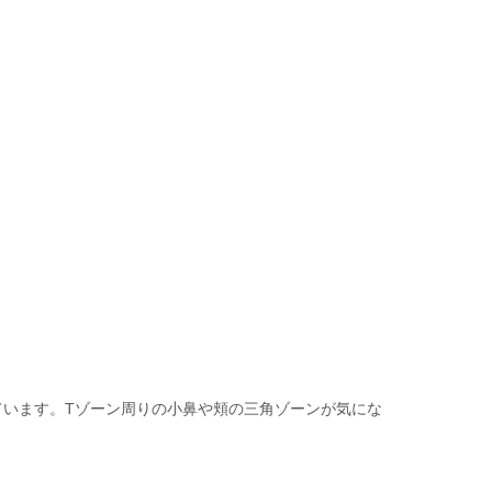
ています。Tゾーン周りの小鼻や頬の三角ゾーンが気にな