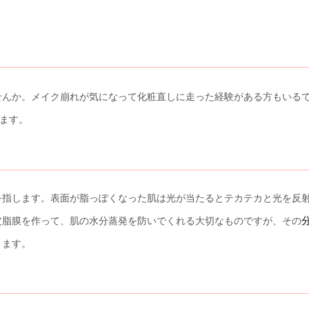
せんか。メイク崩れが気になって化粧直しに走った経験がある方もいる
きます。
を指します。表面が脂っぽくなった肌は光が当たるとテカテカと光を反
皮脂膜を作って、肌の水分蒸発を防いでくれる大切なものですが、その
ります。