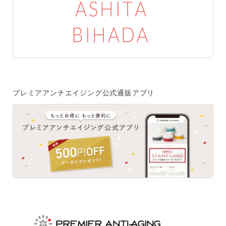
特集一覧
SPECIAL
はじめての方へ
ご使用方法・ステップ
プレミアアンチエイジング公式通販アプリ
ベストコスメ受賞履歴
あしたの美肌 | 美容情報を発信・キレイをサポートするWe
bメディア