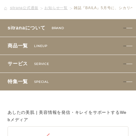
sitrana公式通販
お知らせ一覧
雑誌『BAILA』5月号に、シカリ
ボディケア
美容液
sitranaについて
BRAND
化粧下地
商品一覧
LINEUP
サービス
SERVICE
サービス
SERVICE
定期便サービスのご案内
特集一覧
SPECIAL
会員ステージ・ポイントプログラム
よくあるお問い合せ
あしたの美肌 | 美容情報を発信・キレイをサポートするWe
bメディア
ギフトラッピングサービス