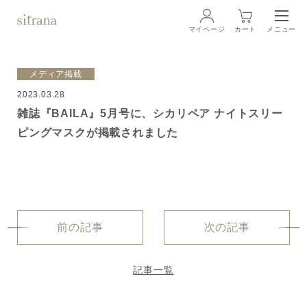
マイページ
カート
メニュー
ログイン
メディア掲載
2023.03.28
ブランド
BRAND
雑誌『BAILA』5月号に、シカリペア ナイトスリー
ピングマスクが掲載されました
商品一覧
LINEUP
クリーム
ローション
前の記事
次の記事
クレンジング・洗顔料
記事一覧
マスク・スペシャルケア