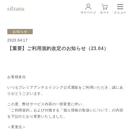
マイページ
カート
メニュー
ログイン
お知らせ
2023.04.17
ブランド
BRAND
【重要】ご利用規約改定のお知らせ（23.04）
商品一覧
LINEUP
クリーム
お客様各位
いつもプレミアアンチエイジング公式通販をご利用いただき、誠にあ
ローション
りがとうございます。
この度、弊社サービス内容の一部変更に伴い、
クレンジング・洗顔料
「ご利用規約」および付随する「個人情報の取扱いについて」の内容
を下記のとおり変更いたしました。
マスク・スペシャルケア
＜変更点＞