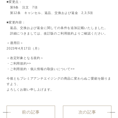
■変更点：
第9条 注文 7項
ボディケア
第12条 キャンセル、返品、交換および返金 2,3,5項
美容液
■変更内容：
返品、交換および返金に関しての条件を追加記載いたしました。
詳細につきましては、改訂版のご利用規約よりご確認ください。
化粧下地
＜適用日＞
2023年4月17日（月）
サービス
SERVICE
＜改定対象となる規約＞
・
ご利用規約>>
定期便サービスのご案内
・
ご利用規約・個人情報の取扱いについて>>
今後ともプレミアアンチエイジングの商品に変わらぬご愛顧を賜りま
会員ステージ・ポイントプログラム
すよう、
よろしくお願い申し上げます。
よくあるお問い合せ
ギフトラッピングサービス
前の記事
次の記事