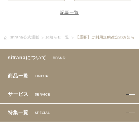
特集一覧
SPECIAL
記事一覧
はじめての方へ
sitrana公式通販
お知らせ一覧
【重要】ご利用規約改定のお知らせ（
ご使用方法・ステップ
sitranaについて
ベストコスメ受賞履歴
BRAND
商品一覧
LINEUP
あしたの美肌 | 美容情報を発信・キレイをサポートするWe
bメディア
サービス
SERVICE
特集一覧
SPECIAL