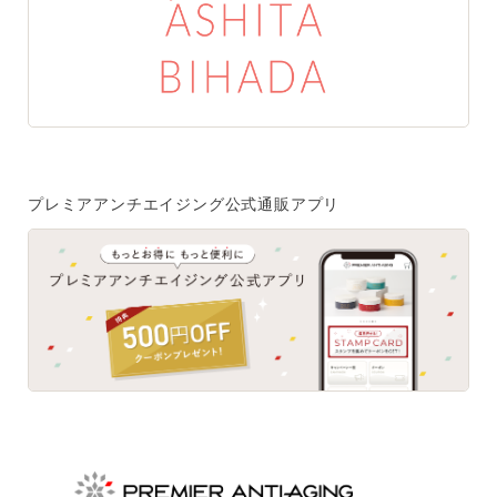
特集一覧
SPECIAL
はじめての方へ
ご使用方法・ステップ
プレミアアンチエイジング公式通販アプリ
ベストコスメ受賞履歴
あしたの美肌 | 美容情報を発信・キレイをサポートするWe
bメディア