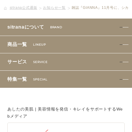
sitrana公式通販
お知らせ一覧
雑誌『GIANNA』11月号に、シ
ボディケア
美容液
sitranaについて
BRAND
化粧下地
商品一覧
LINEUP
サービス
SERVICE
サービス
SERVICE
定期便サービスのご案内
特集一覧
SPECIAL
会員ステージ・ポイントプログラム
よくあるお問い合せ
あしたの美肌 | 美容情報を発信・キレイをサポートするWe
bメディア
ギフトラッピングサービス