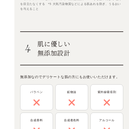
を目立たなくする *5 大気汚染物質などによる肌あれを防ぎ、うるおい
を与えること
肌に優しい
無添加設計
無添加なのでデリケートな肌の方にもお使いいただけます。
パラベン
鉱物油
紫外線吸収剤
合成香料
合成着色料
アルコール