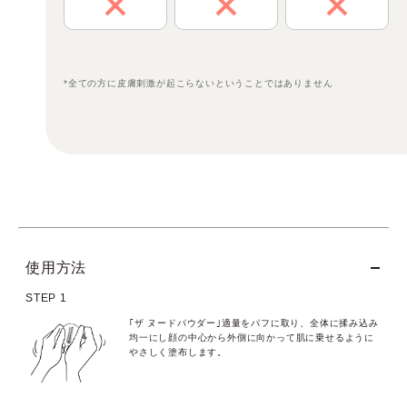
*全ての方に皮膚刺激が起こらないということではありません
使用方法
STEP 1
｢ザ ヌードパウダー｣適量をパフに取り、全体に揉み込み
均一にし顔の中心から外側に向かって肌に乗せるように
やさしく塗布します。