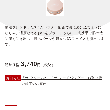
よくある質問
厳選ブレンドした3つのパウダー配合で肌に溶け込むように
なじみ、適度なうるおいをプラス。さらに、光効果で肌の透
スペシャルコンテンツ
明感を引き出し、顔のパーツが際立つ3Dフェイスを演出しま
す。
クレンジングバームの魅力
3,740
通常価格
円
（税込）
「ザ クリームb」「ザ ヌードパウダー」お取り扱
お知らせ
い終了のご案内
あしたの美肌 |
美容情報を発信・キレイをサポートするWebメディア