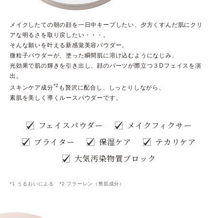
メイクしたての朝の顔を一日中キープしたい、夕方くすんだ肌にクリ
アな明るさを取り戻したい・・・。
そんな願いを叶える新感覚美容パウダー。
微粒子パウダーが、塗った瞬間肌に溶け込むようになじみ、
光効果で肌の輝きを引き出し、顔のパーツが際立つ３Dフェイスを演
出。
*2
スキンケア成分
も贅沢に配合し、しっとりしながら、
素肌を美しく導くルースパウダーです。
フェイスパウダー
メイクフィクサー
ブライター
保湿ケア
テカリケア
大気汚染物質ブロック
*1 うるおいによる *2 フラーレン（整肌成分）