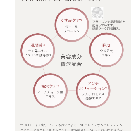
*1 整肌・保湿成分 *2 うるおいによる *3 ホルミジウムペルシシヌム
エキス、アスコルビルグルコシド（保湿成分） *4 うるおいにより毛穴