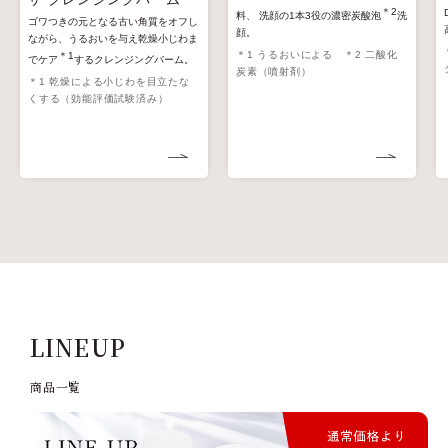
＊2
料、 洗顔の1本3役の濃密炭酸泡
洗
ゴワつきの元となる古い角質をオフし
顔。
ながら、うるおいを与え乾燥小じわま
＊1 うるおいによる ＊2 二酸化
＊1
でケア
するクレンジングバーム。
炭素（噴射剤）
＊1 乾燥による小じわを目立たな
くする（効能評価試験済み）
LINEUP
商品⼀覧