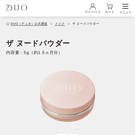
マイページ
カート
メニュー
ログイン・新規会員登録
DUO（デュオ）公式通販
メイク
ザ ヌードパウダー
ザ ヌードパウダー
初めての方へ
内容量：5g（約1.5ヵ月分）
商品ラインナップ
ブランド
サービス
キャンペーン・特集