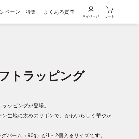
ンペーン・特集
よくある質問
マイページ
カート
品の使い方
ギフトラッピングサービス
メンズブランド｜
ムの魅力
DUO MEN
ギフトラッピング
粧水・乳液
美容液
トラッピングが登場。
テン生地に太めのリボンで、かわいらしく華やか
ジングバーム（90g）が1～2個入るサイズです。