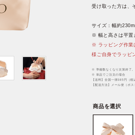
テム
受け取った方は、
サイズ：幅約230m
※ 幅と高さは平
※ ラッピング作
様ご自身でラッピ
※ 準備数なくなり次第終了
※ 単品でご注文の場合
【送料】全国一律385円（税
【配送方法】メール便（ポス
商品を選択