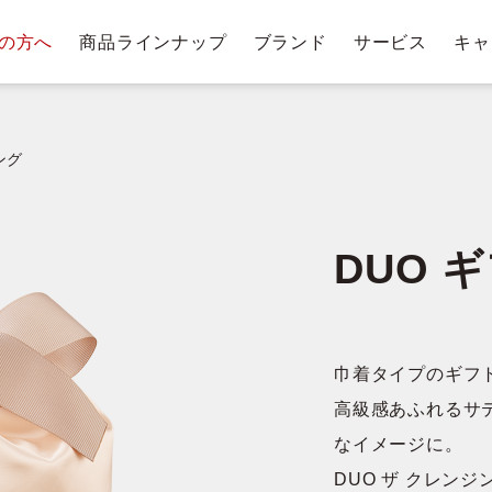
の方へ
商品ラインナップ
ブランド
サービス
キャ
テージ・ポイントプログラム
肌悩みから探す
お手入れステップ
ショッピングガイド
商
トリー
ベストコスメ受賞履歴
クレンジングバー
ング
DUO 
クレンジ
ングバー
洗顔料・石鹸
化
ム
巾着タイプのギフ
高級感あふれるサ
なイメージに。
DUO ザ クレン