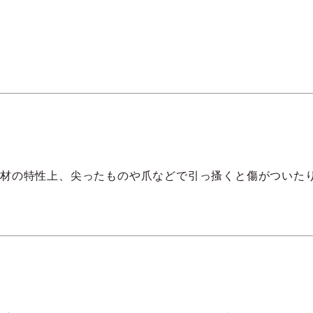
素材の特性上、尖ったものや爪などで引っ搔くと傷がついた