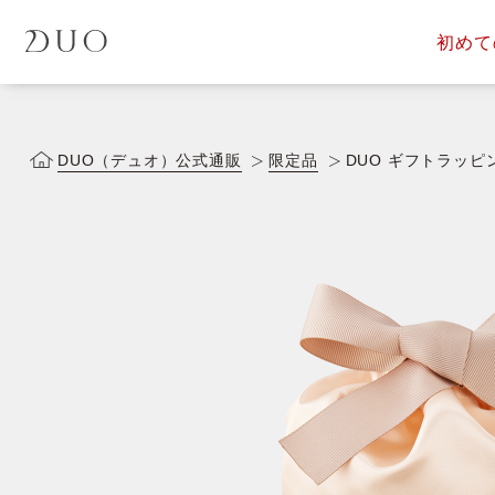
初めて
定期便サービス
商品一覧
会員ス
DUOについて
DUOヒス
DUO（デュオ）公式通販
限定品
DUO ギフトラッピ
落とす美容液