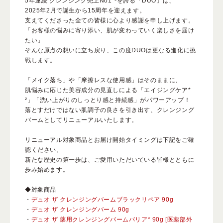
5年連続 クレンジング売上No1*¹を誇る「DUO」は、
2025年2月で誕生から15周年を迎えます。
支えてくださった全ての皆様に心より感謝を申し上げます。
「お客様の悩みに寄り添い、肌が変わっていく楽しさを届け
よくある質問
たい」
そんな原点の想いに立ち戻り、この度DUOは更なる進化に挑
戦します。
スペシャルコンテンツ
「メイク落ち」や「摩擦レスな使用感」はそのままに、
肌悩みに応じた美容成分の見直しによる「エイジングケア*
クレンジングバームの魅力
²」「洗い上がりのしっとり感と持続感」がパワーアップ！
落とすだけではない肌調子の良さを引き出す、クレンジング
バームとしてリニューアルいたします。
リニューアル対象商品とお届け開始タイミングは下記をご確
認ください。
新たな歴史の第一歩は、ご愛用いただいている皆様とともに
歩み始めます。
あしたの美肌 |
◆対象商品
美容情報を発信・キレイをサポートするWebメディア
・
デュオ ザ クレンジングバームブラックリペア 90g
・
デュオ ザ クレンジングバーム 90g
・
デュオ ザ 薬用クレンジングバームバリア* 90g [医薬部外