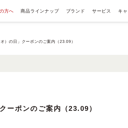
の方へ
商品ラインナップ
ブランド
サービス
キャ
テージ・ポイントプログラム
肌悩みから探す
お手入れステップ
ショッピングガイド
商
トリー
ベストコスメ受賞履歴
クレンジングバー
ュオ）の日」クーポンのご案内（23.09）
クレンジ
ングバー
洗顔料・石鹸
化
ム
クーポンのご案内（23.09）