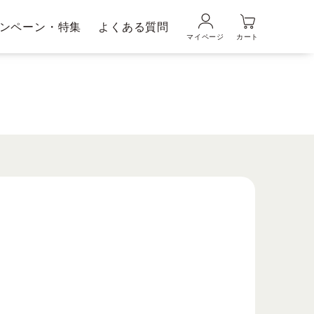
ンペーン・特集
よくある質問
マイページ
カート
品の使い方
ギフトラッピングサービス
メンズブランド｜
ムの魅力
DUO MEN
粧水・乳液
美容液