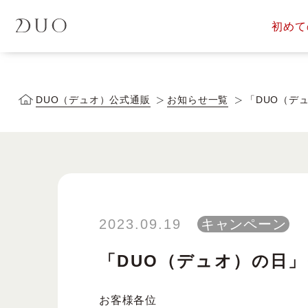
初めて
定期便サービス
商品一覧
会員ス
DUOについて
DUOヒス
DUO（デュオ）公式通販
お知らせ一覧
「DUO（デ
落とす美容液
2023.09.19
キャンペーン
「DUO（デュオ）の日」
お客様各位