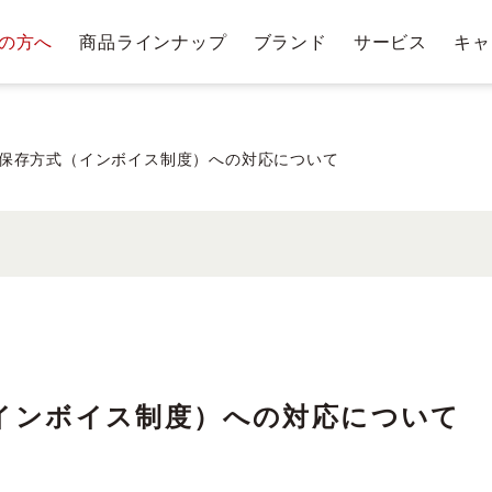
の方へ
商品ラインナップ
ブランド
サービス
キャ
テージ・ポイントプログラム
肌悩みから探す
お手入れステップ
ショッピングガイド
商
トリー
ベストコスメ受賞履歴
クレンジングバー
保存方式（インボイス制度）への対応について
クレンジ
ングバー
洗顔料・石鹸
化
ム
インボイス制度）への対応について