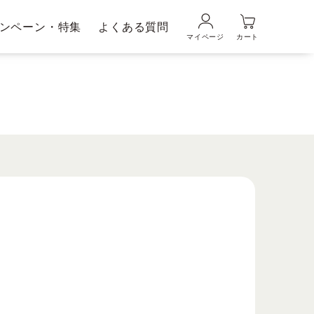
ンペーン・特集
よくある質問
マイページ
カート
品の使い方
ギフトラッピングサービス
メンズブランド｜
ムの魅力
DUO MEN
粧水・乳液
美容液