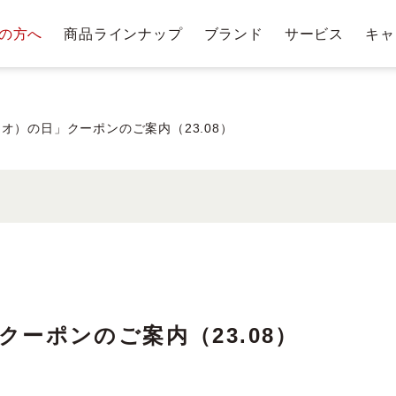
の方へ
商品ラインナップ
ブランド
サービス
キャ
テージ・ポイントプログラム
肌悩みから探す
お手入れステップ
ショッピングガイド
商
トリー
ベストコスメ受賞履歴
クレンジングバー
ュオ）の日」クーポンのご案内（23.08）
クレンジ
ングバー
洗顔料・石鹸
化
ム
クーポンのご案内（23.08）