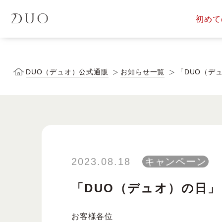
初めて
定期便サービス
商品一覧
会員ス
DUOについて
DUOヒス
DUO（デュオ）公式通販
お知らせ一覧
「DUO（デ
落とす美容液
2023.08.18
キャンペーン
「DUO（デュオ）の日」
お客様各位