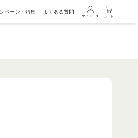
ンペーン・特集
よくある質問
マイページ
カート
品の使い方
ギフトラッピングサービス
メンズブランド｜
ムの魅力
DUO MEN
粧水・乳液
美容液