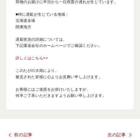
荷物のお届けに半日から一日程度の遅れが生じています。
■特に遅延が生じている地域：
よくある質問
北海道全域
関東地方
遅延状況の詳細については、
下記運送会社のホームページでご確認ください。
スペシャルコンテンツ
クレンジングバームの魅力
詳しくはこちら>>
このたびの大雨により、
被災された皆様に心よりお見舞い申し上げます。
お客様にはご迷惑をお掛けいたしますが、
何卒ご了承いただきますようお願い申し上げます。
あしたの美肌 |
美容情報を発信・キレイをサポートするWebメディア
前の記事
次の記事