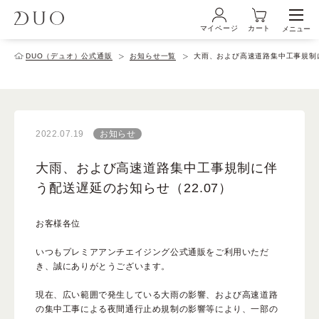
マイページ
カート
メニュー
ログイン・新規会員登録
DUO（デュオ）公式通販
お知らせ一覧
大雨、および高速道路集中工事規制に
初めての方へ
2022.07.19
お知らせ
商品ラインナップ
大雨、および高速道路集中工事規制に伴
う配送遅延のお知らせ（22.07）
ブランド
お客様各位
いつもプレミアアンチエイジング公式通販をご利用いただ
サービス
き、
誠にありがとうございます。
現在、広い範囲で発生している大雨の影響、
および高速道路
の集中工事による夜間通行止め規制の影響等により、
一部の
キャンペーン・特集