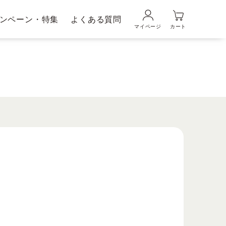
ンペーン・特集
よくある質問
マイページ
カート
品の使い方
ギフトラッピングサービス
メンズブランド｜
ムの魅力
DUO MEN
粧水・乳液
美容液