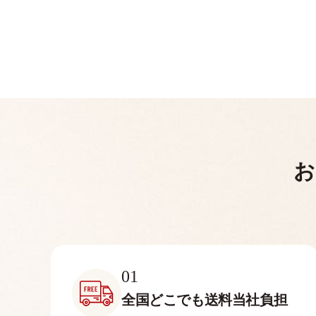
お
01
全国どこでも
送料当社負担