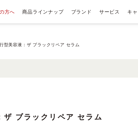
の方へ
商品ラインナップ
ブランド
サービス
キャ
テージ・ポイントプログラム
肌悩みから探す
お手入れステップ
ショッピングガイド
商
トリー
ベストコスメ受賞履歴
クレンジングバー
行型美容液：ザ ブラックリペア セラム
クレンジ
ングバー
洗顔料・石鹸
化
ム
：ザ ブラックリペア セラム