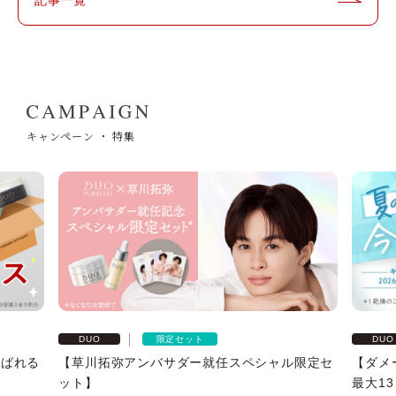
記事一覧
ベストコスメ受賞履歴
キャンペーン ・ 特集
限定セット
DUO
DUO
選ばれる
【草川拓弥アンバサダー就任スペシャル限定セ
【ダメ
ット】
最大1