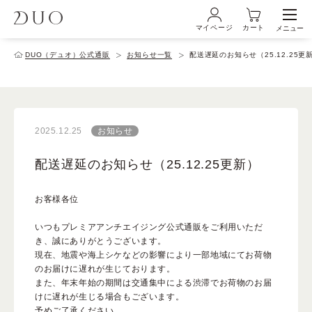
マイページ
カート
メニュー
ログイン・新規会員登録
DUO（デュオ）公式通販
お知らせ一覧
配送遅延のお知らせ（25.12.25更
初めての方へ
2025.12.25
お知らせ
商品ラインナップ
配送遅延のお知らせ（25.12.25更新）
お客様各位
ブランド
いつもプレミアアンチエイジング公式通販をご利用いただ
き、誠にありがとうございます。
サービス
現在、地震や海上シケなどの影響により一部地域にてお荷物
のお届けに遅れが生じております。
また、年末年始の期間は交通集中による渋滞でお荷物のお届
けに遅れが生じる場合もございます。
キャンペーン・特集
予めご了承ください。