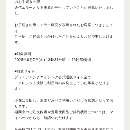
のお手続きの際、
通信エラーとなる事象が発生していたことが発覚いたしまし
た。
よくある質問
お手続きの際にエラー画面が表示されたお客様につきまして
は、
ご不便、ご迷惑をおかけしたことを心よりお詫び申し上げま
す。
スペシャルコンテンツ
クレンジングバームの魅力
■対象期間
2025年8月7日(木) 13時34分頃 ～ 13時50分頃
■対象サイト
プレミアアンチエイジング公式通販サイト全て
（クレジット決済ご利用時のみ発生していた事象となりま
す）
現在は復旧し、通常どおりご利用いただける状態となってお
ります。
あしたの美肌 |
期間中のご注文内容や定期便商品ご契約状況については、マ
美容情報を発信・キレイをサポートするWebメディア
イページからもご確認いただけます。
お手数ではございますが、対象期間中のお手続きの照会につ