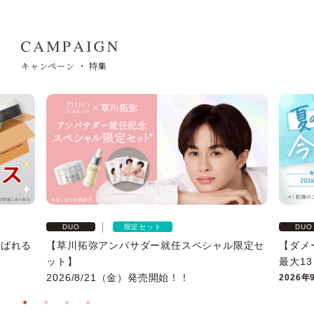
キャンペーン ・ 特集
限定セット
DUO
DUO
選ばれる
【草川拓弥アンバサダー就任スペシャル限定セ
【ダメ
ット】
最大1
2026/8/21（金）発売開始！！
2026年