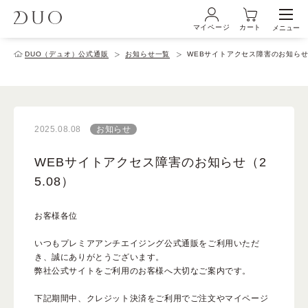
マイページ
カート
メニュー
ログイン・新規会員登録
DUO（デュオ）公式通販
お知らせ一覧
WEBサイトアクセス障害のお知らせ（
初めての方へ
2025.08.08
お知らせ
商品ラインナップ
WEBサイトアクセス障害のお知らせ（2
5.08）
ブランド
お客様各位
いつもプレミアアンチエイジング公式通販をご利用いただ
サービス
き、誠にありがとうございます。
弊社公式サイトをご利用のお客様へ大切なご案内です。
下記期間中、クレジット決済をご利用でご注文やマイページ
キャンペーン・特集