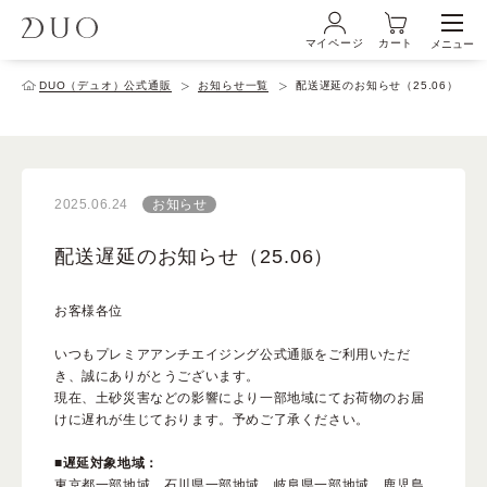
マイページ
カート
メニュー
ログイン・新規会員登録
DUO（デュオ）公式通販
お知らせ一覧
配送遅延のお知らせ（25.06）
初めての方へ
2025.06.24
お知らせ
商品ラインナップ
配送遅延のお知らせ（25.06）
お客様各位
ブランド
いつもプレミアアンチエイジング公式通販をご利用いただ
き、誠にありがとうございます。
サービス
現在、土砂災害などの影響により一部地域にてお荷物のお届
けに遅れが生じております。予めご了承ください。
■遅延対象地域：
キャンペーン・特集
東京都一部地域、石川県一部地域、岐阜県一部地域、鹿児島