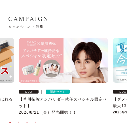
キャンペーン ・ 特集
ベストコスメ受賞履歴
限定セット
DUO
DUO
選ばれる
【草川拓弥アンバサダー就任スペシャル限定セ
【ダメ
ット】
最大1
2026/8/21（金）発売開始！！
2026年