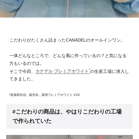
ブランドコンセプト
こだわりがたくさん詰まったCANADELのオールインワン。
ベストコスメ受賞歴
オールインワンの魅力
一体どんなところで、どんな風に作っているの？と気になる
方もいるのでは。
CANADELのこだわり
*
そこで今回、
カナデル プレミアホワイト
の生産工場に潜入し
てきました。
*医薬部外品、販売名：薬用プレミアホワイト VCE
定期便サービス
#こだわりの商品は、やはりこだわりの工場
会員ステージ・ポイントプログラム
で作られていた
ショッピングガイド
ギフトラッピングサービス