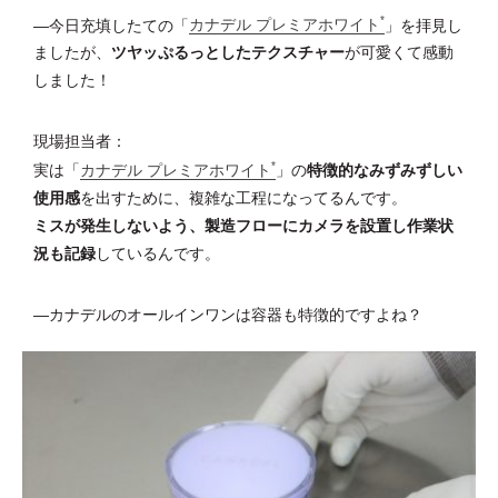
*
―今日充填したての「
カナデル プレミアホワイト
」を拝見し
ましたが、
ツヤッぷるっとしたテクスチャー
が可愛くて感動
しました！
現場担当者：
*
実は「
カナデル プレミアホワイト
」の
特徴的なみずみずしい
使用感
を出すために、複雑な工程になってるんです。
ミスが発生しないよう、製造フローにカメラを設置し作業状
況も記録
しているんです。
―カナデルのオールインワンは容器も特徴的ですよね？