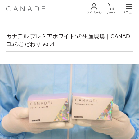
メニュー
マイページ
カート
ログイン・新規会員登録
カナデル プレミアホワイト*の生産現場｜CANAD
ELのこだわり vol.4
商品一覧
オールインワン
化粧水
スペシャルケア
商品の使い方