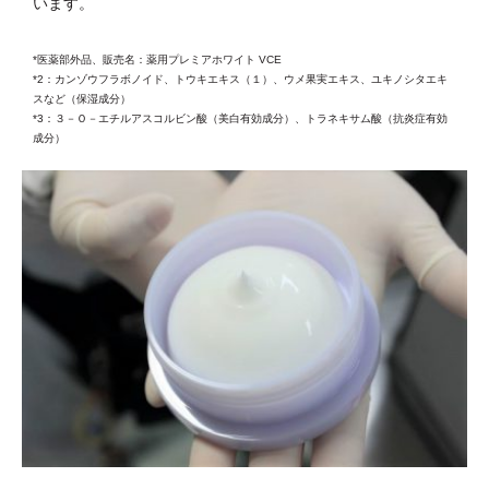
います。
*医薬部外品、販売名：薬用プレミアホワイト VCE
*2：カンゾウフラボノイド、トウキエキス（１）、ウメ果実エキス、ユキノシタエキ
スなど（保湿成分）
*3：３－Ｏ－エチルアスコルビン酸（美白有効成分）、トラネキサム酸（抗炎症有効
成分）