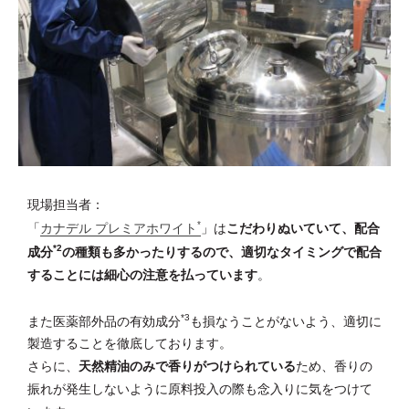
現場担当者：
*
「
カナデル プレミアホワイト
」は
こだわりぬいていて、配合
*2
成分
の種類も多かったりするので、適切なタイミングで配合
することには細心の注意を払っています
。
*3
また医薬部外品の有効成分
も損なうことがないよう、適切に
製造することを徹底しております。
さらに、
天然精油のみで香りがつけられている
ため、香りの
振れが発生しないように原料投入の際も念入りに気をつけて