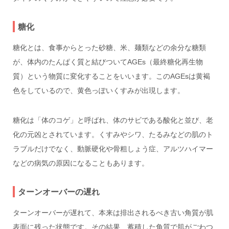
糖化
糖化とは、食事からとった砂糖、米、麺類などの余分な糖類
が、体内のたんぱく質と結びついてAGEs（最終糖化再生物
質）という物質に変化することをいいます。このAGEsは黄褐
色をしているので、黄色っぽいくすみが出現します。
糖化は「体のコゲ」と呼ばれ、体のサビである酸化と並び、老
化の元凶とされています。くすみやシワ、たるみなどの肌のト
ラブルだけでなく、動脈硬化や骨粗しょう症、アルツハイマー
などの病気の原因になることもあります。
ターンオーバーの遅れ
ターンオーバーが遅れて、本来は排出されるべき古い角質が肌
表面に残った状態です。その結果、蓄積した角質で肌がごわつ