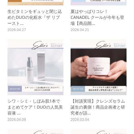
生ビタミンをギュッと閉じ込
夏はやっぱりコレ！
めたDUOの化粧水『ザ リブ
CANADEL クールが今年も登
ースト...
場【商品開...
2026.04.27
2026.04.21
シワ・シミ・しぼみ肌1本で
【対談実現】クレンズセラム
まとめてケア！DUOの人気美
誕生の裏側！商品企画者と研
容液 ...
究者が語...
2026.04.09
2026.03.04