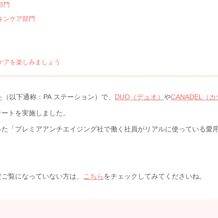
部門
キンケア部門
ケアを楽しみましょう
ン
（以下通称：PA ステーション）で、
DUO（デュオ）
や
CANADEL（
ケートを実施しました。
った「プレミアアンチエイジング社で働く社員がリアルに使っている愛
だご覧になっていない方は、
こちら
をチェックしてみてくださいね。