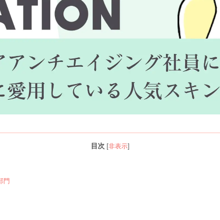
目次
[
非表示
]
部門