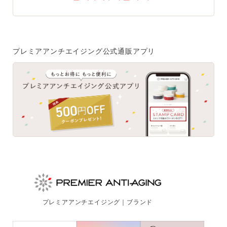
ご注文はフリーダイヤルでも承ります
0120-557-020
プレミアアンチエイジング公式通販アプリ
受付時間
全日 9:00~18:00 ※年末年始を除く
フォームでのお問合わせはこちら
プレミアアンチエイジング｜ブランド