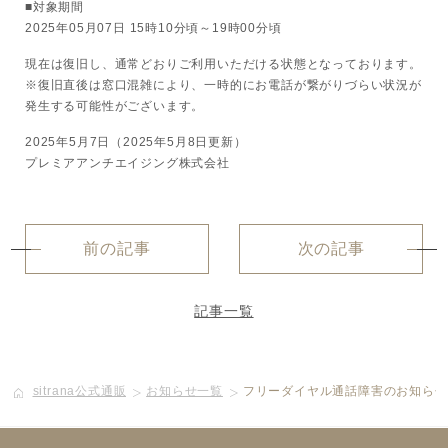
■対象期間
2025年05月07日 15時10分頃～19時00分頃
ボディケア
現在は復旧し、通常どおりご利用いただける状態となっております。
美容液
※復旧直後は窓口混雑により、一時的にお電話が繋がりづらい状況が
発生する可能性がございます。
化粧下地
2025年5月7日（2025年5月8日更新）
プレミアアンチエイジング株式会社
サービス
SERVICE
前の記事
次の記事
定期便サービスのご案内
会員ステージ・ポイントプログラム
記事一覧
よくあるお問い合せ
sitrana公式通販
お知らせ一覧
フリーダイヤル通話障害のお知らせ（2
ギフトラッピングサービス