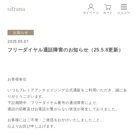
マイページ
カート
メニュー
ログイン
お知らせ
2025.05.07
ブランド
BRAND
フリーダイヤル通話障害のお知らせ（25.5.8更新）
商品一覧
LINEUP
クリーム
お客様各位
いつもプレミアアンチエイジング公式通販をご利用いただき、誠にあ
ローション
りがとうございます。
下記期間中、フリーダイヤル番号の通信障害により、
通話の切断及びお電話が繋がらない状況が発生しておりました。
クレンジング・洗顔料
お客様にはご不便・ご迷惑をおかけいたしましたこと、
心よりお詫び申し上げます。
マスク・スペシャルケア