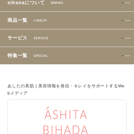
sitranaについて
BRAND
特集一覧
SPECIAL
商品一覧
LINEUP
はじめての方へ
サービス
SERVICE
ご使用方法・ステップ
特集一覧
ベストコスメ受賞履歴
SPECIAL
あしたの美肌 | 美容情報を発信・キレイをサポートするWe
bメディア
あしたの美肌 | 美容情報を発信・キレイをサポートするWe
bメディア