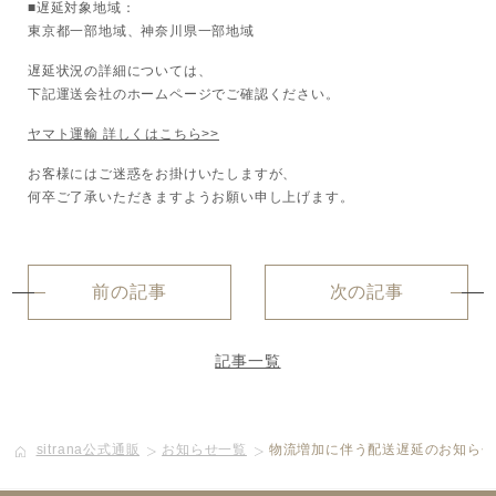
■遅延対象地域：
東京都一部地域、神奈川県一部地域
ボディケア
遅延状況の詳細については、
美容液
下記運送会社のホームページでご確認ください。
ヤマト運輸 詳しくはこちら>>
化粧下地
お客様にはご迷惑をお掛けいたしますが、
何卒ご了承いただきますようお願い申し上げます。
サービス
SERVICE
定期便サービスのご案内
前の記事
次の記事
会員ステージ・ポイントプログラム
記事一覧
よくあるお問い合せ
sitrana公式通販
お知らせ一覧
物流増加に伴う配送遅延のお知らせ（
ギフトラッピングサービス