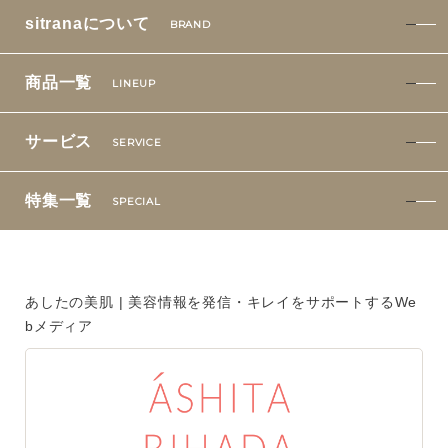
特集一覧
sitranaについて
SPECIAL
BRAND
はじめての方へ
商品一覧
LINEUP
ご使用方法・ステップ
サービス
SERVICE
ベストコスメ受賞履歴
特集一覧
SPECIAL
あしたの美肌 | 美容情報を発信・キレイをサポートするWe
bメディア
あしたの美肌 | 美容情報を発信・キレイをサポートするWe
bメディア