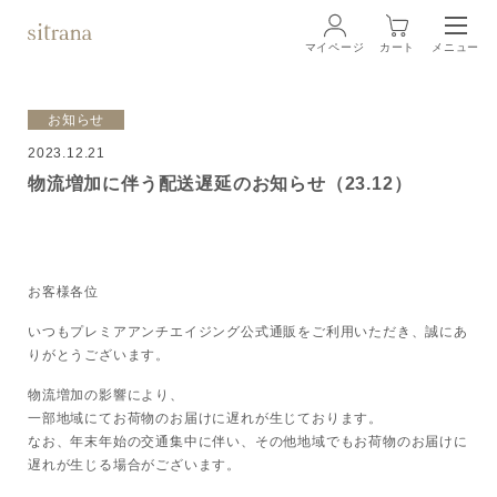
マイページ
カート
メニュー
ログイン
お知らせ
2023.12.21
ブランド
BRAND
物流増加に伴う配送遅延のお知らせ（23.12）
商品一覧
LINEUP
クリーム
お客様各位
いつもプレミアアンチエイジング公式通販をご利用いただき、誠にあ
ローション
りがとうございます。
物流増加の影響により、
クレンジング・洗顔料
一部地域にてお荷物のお届けに遅れが生じております。
なお、年末年始の交通集中に伴い、その他地域でもお荷物のお届けに
遅れが生じる場合がございます。
マスク・スペシャルケア