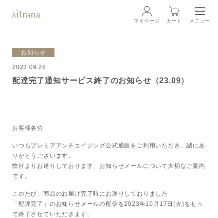
マイページ
カート
メニュー
ログイン
お知らせ
2023.09.28
ブランド
BRAND
配達完了通知サービス終了のお知らせ（23.09）
商品一覧
LINEUP
クリーム
お客様各位
いつもプレミアアンチエイジング公式通販をご利用いただき、誠にあ
ローション
りがとうございます。
弊社よりお送りしております、お知らせメールについて大切なご案内
です。
クレンジング・洗顔料
このたび、商品のお届け完了時にお送りしておりました
「配達完了」のお知らせメールの配信を2023年10月17日(火)をもっ
マスク・スペシャルケア
て終了させていただきます。