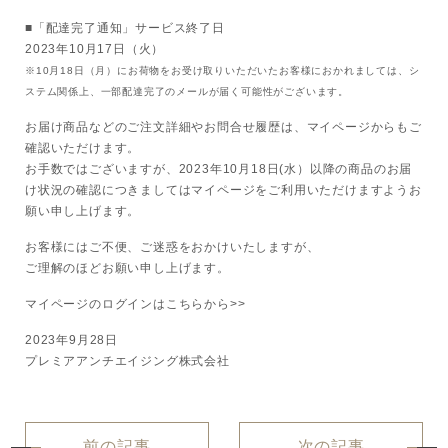
■「配達完了通知」サービス終了日
ボディケア
2023年10月17日（火）
※10月18日（月）にお荷物をお受け取りいただいたお客様におかれましては、シ
美容液
ステム関係上、一部配達完了のメールが届く可能性がございます。
お届け商品などのご注文詳細やお問合せ履歴は、マイページからもご
化粧下地
確認いただけます。
お手数ではございますが、2023年10月18日(水）以降の商品のお届
け状況の確認につきましてはマイページをご利用いただけますようお
サービス
SERVICE
願い申し上げます。
お客様にはご不便、ご迷惑をおかけいたしますが、
定期便サービスのご案内
ご理解のほどお願い申し上げます。
会員ステージ・ポイントプログラム
マイページのログインはこちらから>>
2023年9月28日
よくあるお問い合せ
プレミアアンチエイジング株式会社
ギフトラッピングサービス
前の記事
次の記事