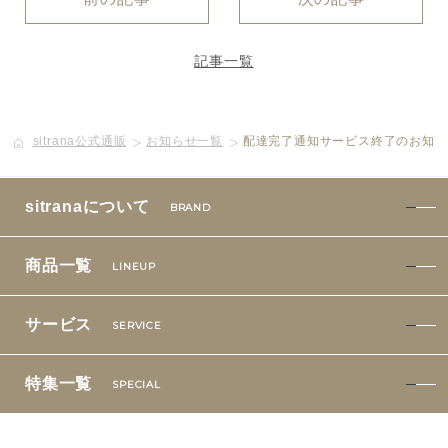
特集一覧
SPECIAL
記事一覧
はじめての方へ
ご使用方法・ステップ
sitrana公式通販
お知らせ一覧
配達完了通知サービス終了のお知らせ
ベストコスメ受賞履歴
sitranaについて
BRAND
あしたの美肌 | 美容情報を発信・キレイをサポートするWe
商品一覧
LINEUP
bメディア
サービス
SERVICE
特集一覧
SPECIAL