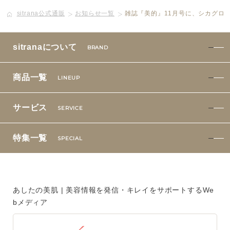
sitrana公式通販
お知らせ一覧
雑誌『美的』11月号に、シカグロ
ボディケア
美容液
sitranaについて
BRAND
化粧下地
商品一覧
LINEUP
サービス
SERVICE
サービス
SERVICE
定期便サービスのご案内
特集一覧
SPECIAL
会員ステージ・ポイントプログラム
よくあるお問い合せ
あしたの美肌 | 美容情報を発信・キレイをサポートするWe
bメディア
ギフトラッピングサービス