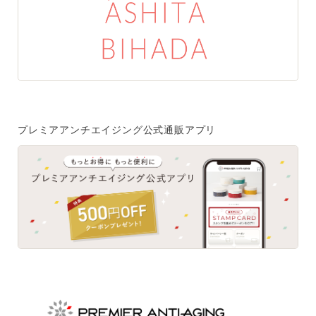
特集一覧
SPECIAL
はじめての方へ
ご使用方法・ステップ
プレミアアンチエイジング公式通販アプリ
ベストコスメ受賞履歴
あしたの美肌 | 美容情報を発信・キレイをサポートするWe
bメディア