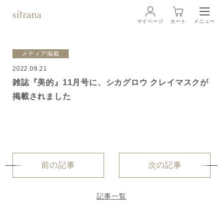
マイページ
カート
メニュー
ログイン
メディア掲載
2022.09.21
ブランド
BRAND
雑誌『美的』11月号に、シカグロウ クレイマスクが
掲載されました
商品一覧
LINEUP
クリーム
ローション
前の記事
次の記事
クレンジング・洗顔料
記事一覧
マスク・スペシャルケア