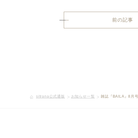
前の記事
sitrana公式通販
お知らせ一覧
雑誌『BAILA』8