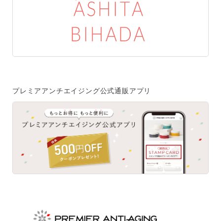
特集一覧
SPECIAL
はじめての方へ
ご使用方法・ステップ
プレミアアンチエイジング公式通販アプリ
ベストコスメ受賞履歴
あしたの美肌 | 美容情報を発信・キレイをサポートするWe
bメディア