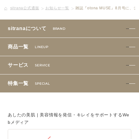
sitrana公式通販
お知らせ一覧
雑誌『otona MUSE』8月号に
ボディケア
美容液
sitranaについて
BRAND
化粧下地
商品一覧
LINEUP
サービス
SERVICE
サービス
SERVICE
定期便サービスのご案内
特集一覧
SPECIAL
会員ステージ・ポイントプログラム
よくあるお問い合せ
あしたの美肌 | 美容情報を発信・キレイをサポートするWe
bメディア
ギフトラッピングサービス