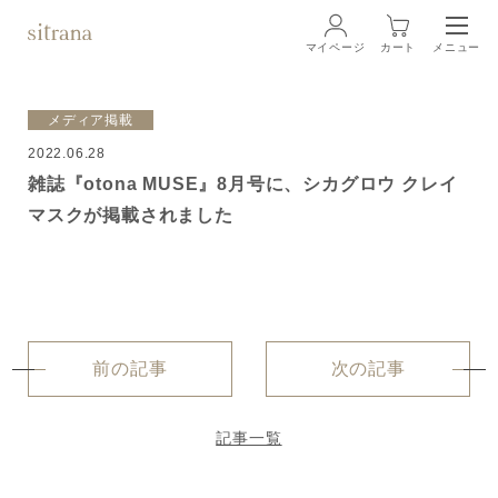
マイページ
カート
メニュー
ログイン
メディア掲載
2022.06.28
ブランド
BRAND
雑誌『otona MUSE』8月号に、シカグロウ クレイ
マスクが掲載されました
商品一覧
LINEUP
クリーム
ローション
前の記事
次の記事
クレンジング・洗顔料
記事一覧
マスク・スペシャルケア