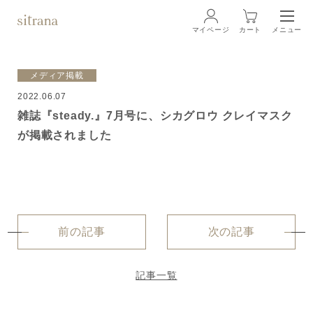
マイページ
カート
メニュー
ログイン
メディア掲載
2022.06.07
ブランド
BRAND
雑誌『steady.』7月号に、シカグロウ クレイマスク
が掲載されました
商品一覧
LINEUP
クリーム
ローション
前の記事
次の記事
クレンジング・洗顔料
記事一覧
マスク・スペシャルケア