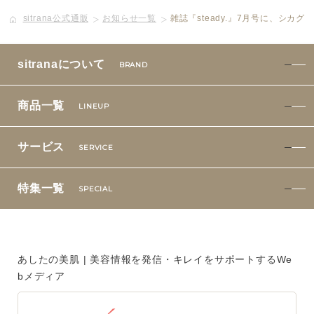
sitrana公式通販
お知らせ一覧
雑誌『steady.』7月号に、シカ
ボディケア
美容液
sitranaについて
BRAND
化粧下地
商品一覧
LINEUP
サービス
SERVICE
サービス
SERVICE
定期便サービスのご案内
特集一覧
SPECIAL
会員ステージ・ポイントプログラム
よくあるお問い合せ
あしたの美肌 | 美容情報を発信・キレイをサポートするWe
bメディア
ギフトラッピングサービス