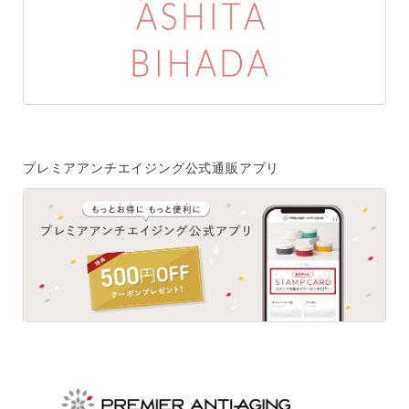
特集一覧
SPECIAL
はじめての方へ
ご使用方法・ステップ
プレミアアンチエイジング公式通販アプリ
ベストコスメ受賞履歴
あしたの美肌 | 美容情報を発信・キレイをサポートするWe
bメディア