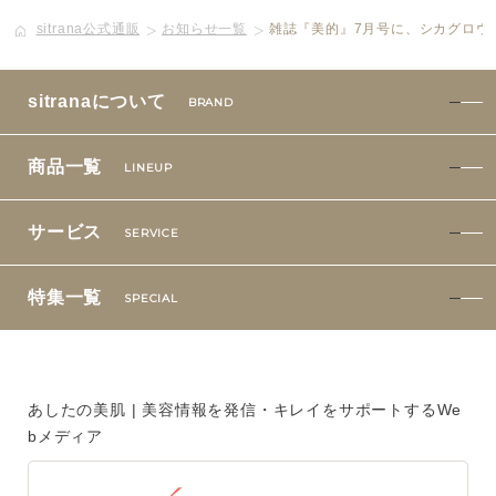
sitrana公式通販
お知らせ一覧
雑誌『美的』7月号に、シカグロウ
ボディケア
美容液
sitranaについて
BRAND
化粧下地
商品一覧
LINEUP
サービス
SERVICE
サービス
SERVICE
定期便サービスのご案内
特集一覧
SPECIAL
会員ステージ・ポイントプログラム
よくあるお問い合せ
あしたの美肌 | 美容情報を発信・キレイをサポートするWe
bメディア
ギフトラッピングサービス