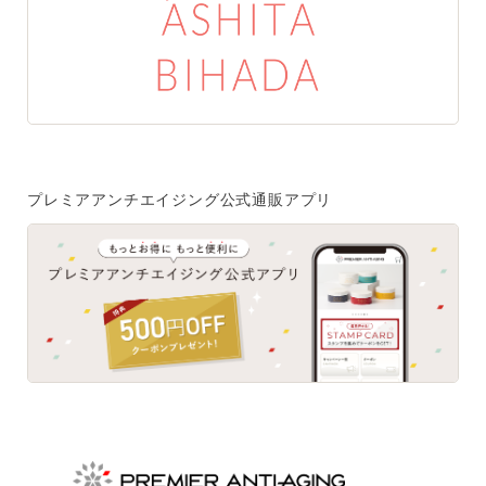
特集一覧
SPECIAL
はじめての方へ
ご使用方法・ステップ
プレミアアンチエイジング公式通販アプリ
ベストコスメ受賞履歴
あしたの美肌 | 美容情報を発信・キレイをサポートするWe
bメディア