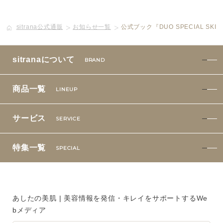
ボディケア
sitrana公式通販
お知らせ一覧
公式ブック『DUO SPECIAL S
美容液
sitranaについて
BRAND
化粧下地
商品一覧
LINEUP
サービス
SERVICE
サービス
SERVICE
定期便サービスのご案内
特集一覧
SPECIAL
会員ステージ・ポイントプログラム
よくあるお問い合せ
あしたの美肌 | 美容情報を発信・キレイをサポートするWe
ギフトラッピングサービス
bメディア