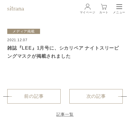
マイページ
カート
メニュー
ログイン
メディア掲載
2021.12.07
ブランド
BRAND
雑誌『LEE』1月号に、シカリペア ナイトスリーピ
ングマスクが掲載されました
商品一覧
LINEUP
クリーム
ローション
前の記事
次の記事
クレンジング・洗顔料
記事一覧
マスク・スペシャルケア