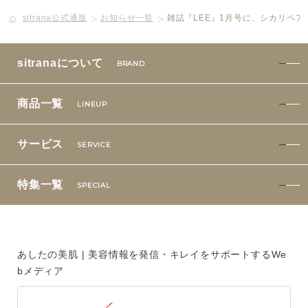
sitrana公式通販
お知らせ一覧
雑誌『LEE』1月号に、シカリペ
ボディケア
美容液
sitranaについて
BRAND
化粧下地
商品一覧
LINEUP
サービス
SERVICE
サービス
SERVICE
定期便サービスのご案内
特集一覧
SPECIAL
会員ステージ・ポイントプログラム
よくあるお問い合せ
あしたの美肌 | 美容情報を発信・キレイをサポートするWe
bメディア
ギフトラッピングサービス