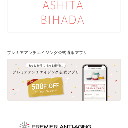
特集一覧
SPECIAL
はじめての方へ
ご使用方法・ステップ
プレミアアンチエイジング公式通販アプリ
ベストコスメ受賞履歴
あしたの美肌 | 美容情報を発信・キレイをサポートするWe
bメディア