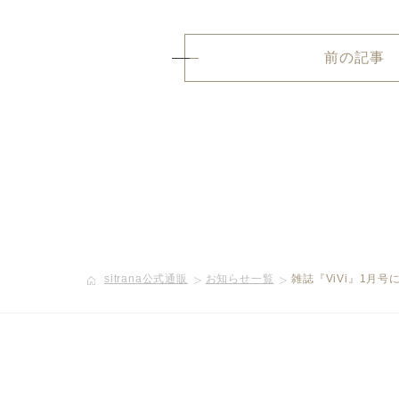
前の記事
sitrana公式通販
お知らせ一覧
雑誌『ViVi』1月