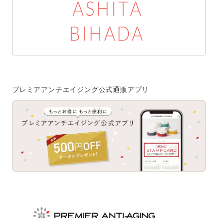
特集一覧
SPECIAL
はじめての方へ
ご使用方法・ステップ
プレミアアンチエイジング公式通販アプリ
ベストコスメ受賞履歴
あしたの美肌 | 美容情報を発信・キレイをサポートするWe
bメディア