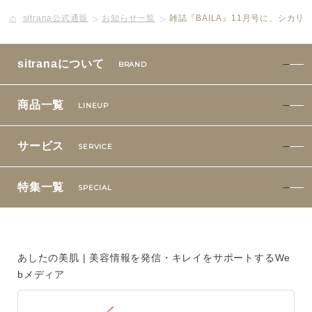
sitrana公式通販
お知らせ一覧
雑誌『BAILA』11月号に、シカ
ボディケア
美容液
sitranaについて
BRAND
化粧下地
商品一覧
LINEUP
サービス
SERVICE
サービス
SERVICE
定期便サービスのご案内
特集一覧
SPECIAL
会員ステージ・ポイントプログラム
よくあるお問い合せ
あしたの美肌 | 美容情報を発信・キレイをサポートするWe
bメディア
ギフトラッピングサービス