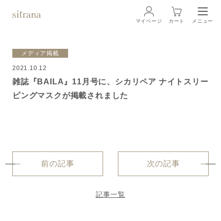
マイページ
カート
メニュー
ログイン
メディア掲載
2021.10.12
ブランド
BRAND
雑誌『BAILA』11月号に、シカリペア ナイトスリー
ピングマスクが掲載されました
商品一覧
LINEUP
クリーム
ローション
前の記事
次の記事
クレンジング・洗顔料
記事一覧
マスク・スペシャルケア