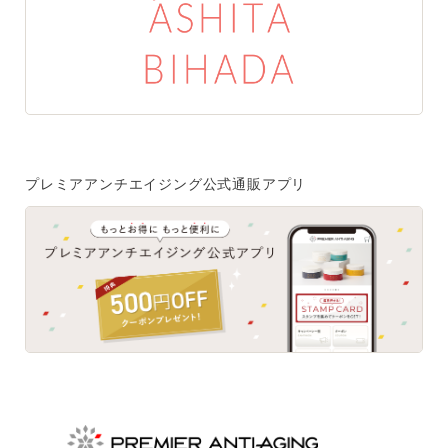
特集一覧
SPECIAL
はじめての方へ
ご使用方法・ステップ
プレミアアンチエイジング公式通販アプリ
ベストコスメ受賞履歴
あしたの美肌 | 美容情報を発信・キレイをサポートするWe
bメディア