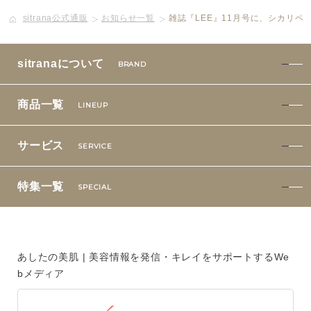
sitrana公式通販
お知らせ一覧
雑誌『LEE』11月号に、シカリペ
ボディケア
美容液
sitranaについて
BRAND
化粧下地
商品一覧
LINEUP
サービス
SERVICE
サービス
SERVICE
定期便サービスのご案内
特集一覧
SPECIAL
会員ステージ・ポイントプログラム
よくあるお問い合せ
あしたの美肌 | 美容情報を発信・キレイをサポートするWe
bメディア
ギフトラッピングサービス