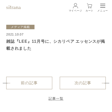
マイページ
カート
メニュー
ログイン
メディア掲載
2021.10.07
ブランド
BRAND
雑誌『LEE』11月号に、シカリペア エッセンスが掲
載されました
商品一覧
LINEUP
クリーム
ローション
前の記事
次の記事
クレンジング・洗顔料
記事一覧
マスク・スペシャルケア