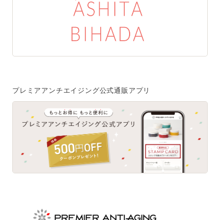
特集一覧
SPECIAL
はじめての方へ
ご使用方法・ステップ
プレミアアンチエイジング公式通販アプリ
ベストコスメ受賞履歴
あしたの美肌 | 美容情報を発信・キレイをサポートするWe
bメディア