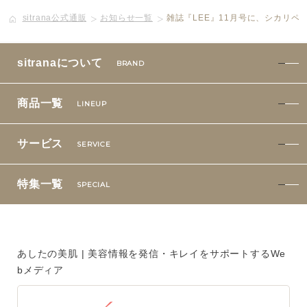
sitrana公式通販
お知らせ一覧
雑誌『LEE』11月号に、シカリペ
ボディケア
美容液
sitranaについて
BRAND
化粧下地
商品一覧
LINEUP
サービス
SERVICE
サービス
SERVICE
定期便サービスのご案内
特集一覧
SPECIAL
会員ステージ・ポイントプログラム
よくあるお問い合せ
あしたの美肌 | 美容情報を発信・キレイをサポートするWe
bメディア
ギフトラッピングサービス