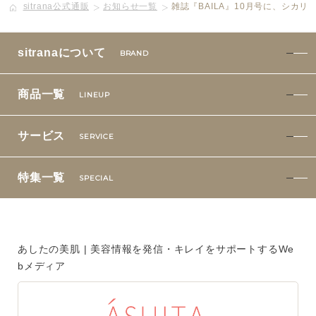
sitrana公式通販
お知らせ一覧
雑誌『BAILA』10月号に、シカ
ボディケア
sitranaについて
BRAND
美容液
商品一覧
LINEUP
化粧下地
サービス
サービス
SERVICE
SERVICE
定期便サービスのご案内
特集一覧
SPECIAL
会員ステージ・ポイントプログラム
あしたの美肌 | 美容情報を発信・キレイをサポートするWe
よくあるお問い合せ
bメディア
ギフトラッピングサービス