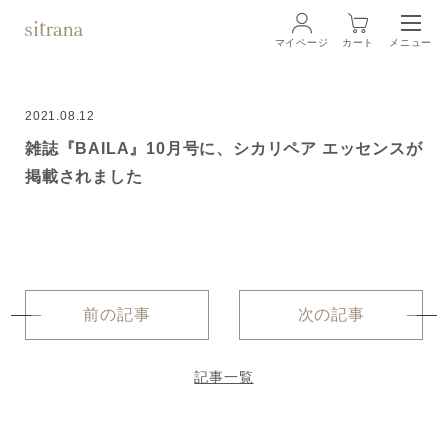
マイページ
カート
メニュー
ログイン
2021.08.12
ブランド
雑誌『BAILA』10月号に、シカリペア エッセンスが
BRAND
掲載されました
商品一覧
LINEUP
クリーム
ローション
前の記事
次の記事
クレンジング・洗顔料
記事一覧
マスク・スペシャルケア