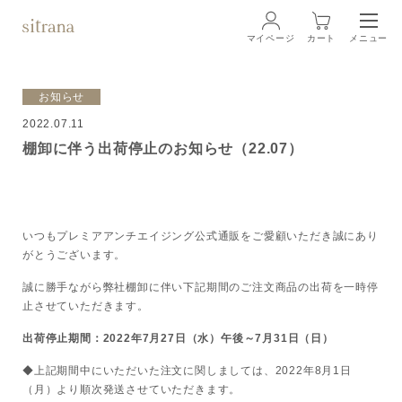
マイページ
カート
メニュー
ログイン
お知らせ
2022.07.11
ブランド
BRAND
棚卸に伴う出荷停止のお知らせ（22.07）
商品一覧
LINEUP
クリーム
いつもプレミアアンチエイジング公式通販をご愛顧いただき誠にあり
がとうございます。
ローション
誠に勝手ながら弊社棚卸に伴い下記期間のご注文商品の出荷を一時停
止させていただきます。
クレンジング・洗顔料
出荷停止期間：2022年7月27日（水）午後～7月31日（日）
◆上記期間中にいただいた注文に関しましては、2022年8月1日
マスク・スペシャルケア
（月）より順次発送させていただきます。