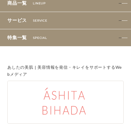
商品一覧
LINEUP
特集一覧
SPECIAL
サービス
SERVICE
はじめての方へ
特集一覧
SPECIAL
ご使用方法・ステップ
ベストコスメ受賞履歴
あしたの美肌 | 美容情報を発信・キレイをサポートするWe
bメディア
あしたの美肌 | 美容情報を発信・キレイをサポートするWe
bメディア