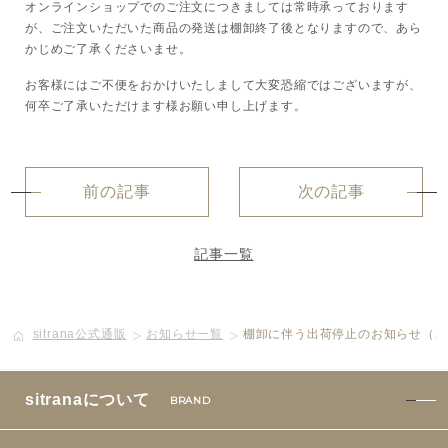
オンラインショップでのご注文につきましては常時承っております
が、
ご注文いただいた商品の発送は棚卸終了後となりますので、あら
ボディケア
かじめご了承くださいませ。
美容液
お客様にはご不便をおかけいたしまして大変恐縮ではございますが、
何卒ご了承いただけます様お願い申し上げます。
化粧下地
前の記事
次の記事
サービス
SERVICE
定期便サービスのご案内
記事一覧
会員ステージ・ポイントプログラム
sitrana公式通販
お知らせ一覧
棚卸に伴う出荷停止のお知らせ（22
よくあるお問い合せ
sitranaについて
BRAND
ギフトラッピングサービス