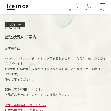
マイページ
カート
メニュー
ログイン・新規会員登録
お知らせ
2026.04.01
配送状況のご案内
お客様各位
いつもプレミアアンチエイジング公式通販をご利用いただき、誠にありがと
うございます。
リズムトリートメント デュアルリペアクレンジング
お荷物のお届けは、天候や交通事情などの影響により遅れが生じる場合がご
ざいます。
リズムトリートメント ムースウォッシュ
予めご了承ください。
配送状況の詳細については、
ステムトリートメント ローションセラム
下記運送会社のホームページでご確認ください。
ヤマト運輸 詳しくはこちら >>
ステムトリートメント デュアルリペアセラム
日本郵便 詳しくはこちら >>