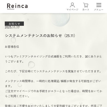
マイページ
カート
メニュー
ログイン・新規会員登録
お知らせ
2025.11.17
システムメンテナンスのお知らせ（25.11）
お客様各位
いつもプレミアアンチエイジング公式通販をご利用いただき、誠にありがと
うございます。
リズムトリートメント デュアルリペアクレンジング
このたび、下記日時にてシステムメンテナンスを実施させていただきます。
リズムトリートメント ムースウォッシュ
メンテナンス時間帯は、一時的に処理遅延/瞬断が発生する可能性がござい
ます。
ステムトリートメント ローションセラム
ご注文やマイページでのお手続きがエラーとなった場合は、時間をおいてか
らご利用ください。
ステムトリートメント デュアルリペアセラム
皆様にはご不便をおかけいたしまして大変恐縮ではございますが、
何卒ご了