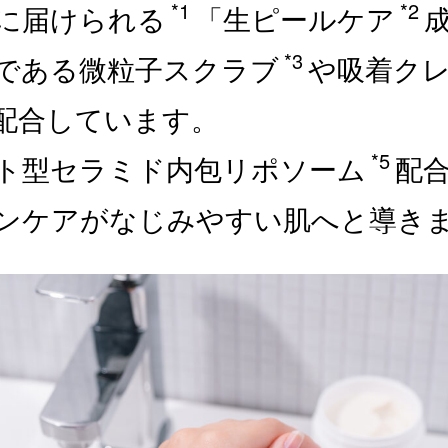
*1
*2
に届けられる
「生ピールケア
*3
である微粒子スクラブ
や吸着ク
配合しています。
*5
ト型セラミド内包リポソーム
配
ンケアがなじみやすい肌へと導き