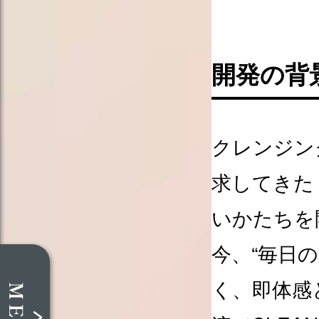
開発の背
クレンジン
求してきた
いかたちを
今、“毎日
く、即体感