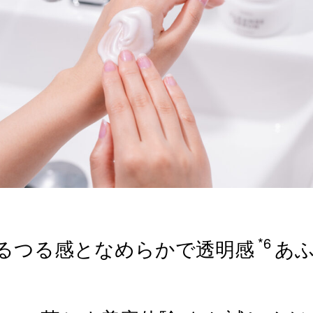
*6
るつる感となめらかで透明感
あ