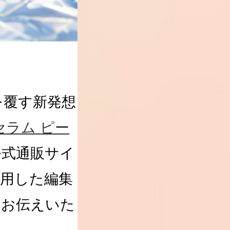
を覆す新発想
セラム ピー
に公式通販サイ
用した編集
をお伝えいた