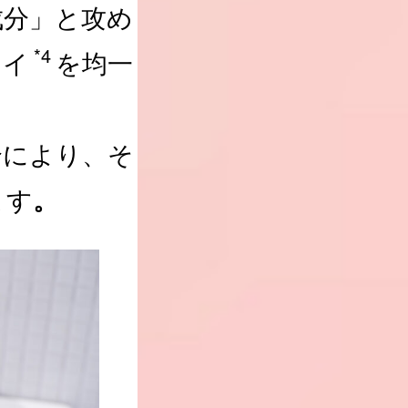
成分」と攻め
*4
レイ
を均一
合により、そ
ます
。