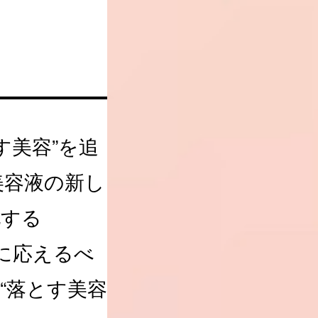
す美容”を追
美容液の新し
化する
に応えるべ
“落とす美容