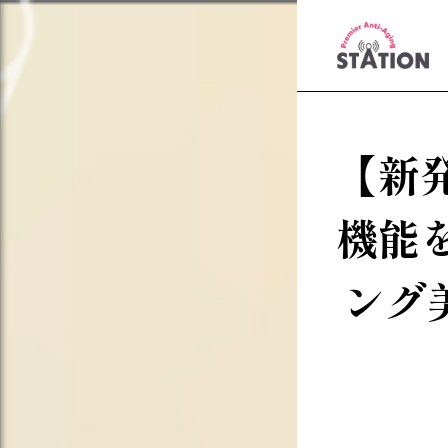
【新
機能
ング