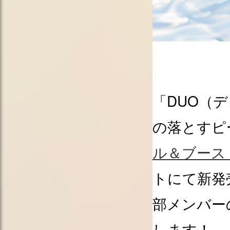
「DUO（
の落とすピ
ル＆ブース
トにて新発
部メンバー
します！