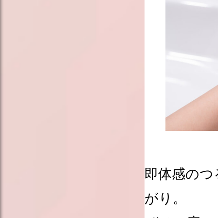
即体感のつ
がり。