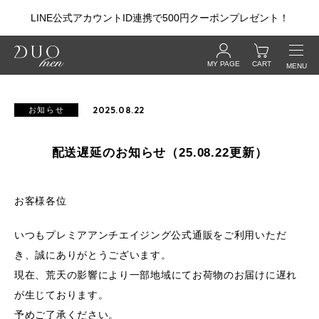
LINE公式アカウントID連携で500円クーポンプレゼント！
MY PAGE
CART
MENU
ログイン・新規会員登録
2025.08.22
お知らせ
CONCEPT
配送遅延のお知らせ（25.08.22更新）
PRODUCTS
お客様各位
いつもプレミアアンチエイジング公式通販をご利用いただ
Wash Balm
き、誠にありがとうございます。
ザ ウォッシュバーム
現在、
荒天
の影響により一部地域にてお荷物のお届けに遅れ
が生じております。
Lotion
予めご了承ください。
ザ オールインワンローション