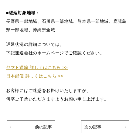
■遅延対象地域：
Gel Serum
長野県一部地域、石川県一部地域、熊本県一部地域、鹿児島
ザ 薬用オールインワンジェル
県一部地域、沖縄県全域
UV Protector
遅延状況の詳細については、
ザ UVプロテクター
下記運送会社のホームページでご確認ください。
ヤマト運輸 詳しくはこちら >>
HOW TO
日本郵便 詳しくはこちら >>
お客様にはご迷惑をお掛けいたしますが、
SERVICE
何卒ご了承いただきますようお願い申し上げます。
FAQ
前の記事
次の記事