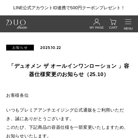
LINE公式アカウントID連携で500円クーポンプレゼント！
MY PAGE
CART
MENU
ログイン・新規会員登録
2025.10.22
お知らせ
CONCEPT
「デュオメン ザ オールインワンローション 」容
器仕様変更のお知らせ（25.10）
PRODUCTS
お客様各位
Wash Balm
いつもプレミアアンチエイジング公式通販をご利用いただ
ザ ウォッシュバーム
き、誠にありがとうございます。
このたび、下記商品の容器仕様を一部変更いたしますため、
Lotion
お知らせいたします。
ザ オールインワンローション