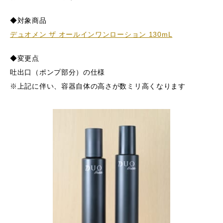
◆対象商品
Gel Serum
デュオメン ザ オールインワンローション 130mL
ザ 薬用オールインワンジェル
◆変更点
UV Protector
吐出口（ポンプ部分）の仕様
ザ UVプロテクター
※上記に伴い、容器自体の高さが数ミリ高くなります
HOW TO
SERVICE
FAQ