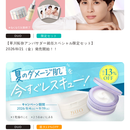
よくある質問
DUO
限定セット
スペシャルコンテンツ
【草川拓弥アンバサダー就任スペシャル限定セット】
2026/8/21（金）発売開始！！
クレンジングバームの魅力
あしたの美肌 |
美容情報を発信・キレイをサポートするWebメディア
DUO
最大13%OFF