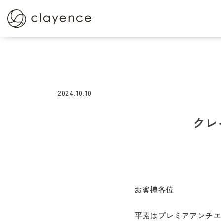
定期便サービス
ショッピ
クレイスパ
クイックカラー
2024.10.10
クレイスパ カラーキープ
＆ダメージケアマスク
クレ
クレイスパ
薬用育毛剤ヘアグロウ
お客様各位
平素はプレミアアンチエ