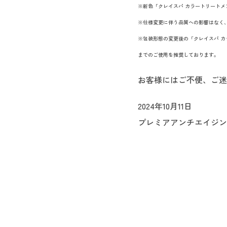
※新色「クレイスパ カラートリートメン
※仕様変更に伴う品質への影響はなく
※包装形態の変更後の「クレイスパ 
までのご使用を推奨しております。
お客様にはご不便、ご迷
2024年10月11日
プレミアアンチエイジン