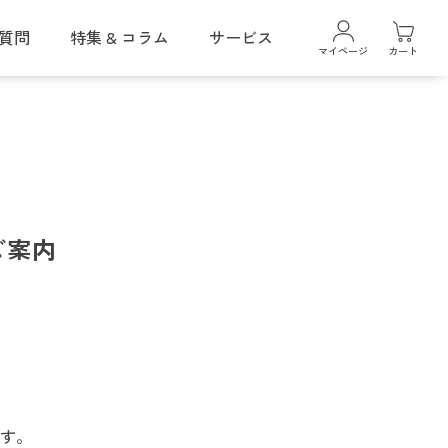
質問
特集 & コラム
サービス
マイページ
カート
ギフトラッピングサービス
クレイスパ
カラーケアシャンプー
クレイスパ
ヘアカラーマスカラ
ご案内
クレイスパ 薬用リペアトリートメント
ボリュームケア
す。