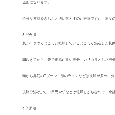
原因になります。
余分な皮脂をきちんと洗い落とすのが最善ですが、過度
3.混合肌
肌がベタつくところと乾燥しているところが混在した状
朝起きてから、鏡で皮脂が多い部分、カサカサとした部
額から鼻筋のTゾーン、顎のラインなどは皮脂が多めに
皮脂分泌が少ない目元や頬などは乾燥しがちなので、余
4.普通肌