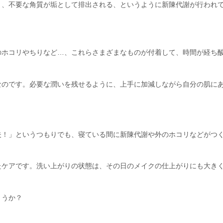
き、不要な角質が垢として排出される、というように新陳代謝が行われ
のホコリやちりなど…、これらさまざまなものが付着して、時間が経ち
なのです。必要な潤いを残せるように、上手に加減しながら自分の肌に
夫！」というつもりでも、寝ている間に新陳代謝や外のホコリなどがつ
たケアです。洗い上がりの状態は、その日のメイクの仕上がりにも大き
ょうか？