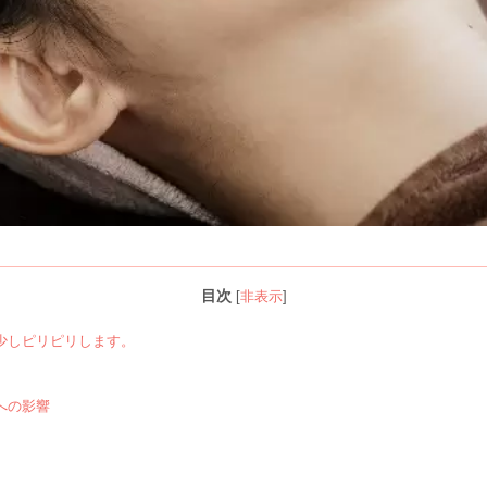
目次
[
非表示
]
少しピリピリします。
への影響