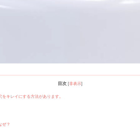
目次
[
非表示
]
穴をキレイにする方法があります。
なぜ？