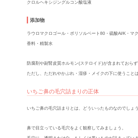
クロルヘキシジングルコン酸塩液
添加物
ラウロマクロゴール・ポリソルベート80・硫酸Al/K
香料・精製水
防腐剤や副腎皮質ホルモン(ステロイド)が含まれておら
ただし、ただれやかぶれ・湿疹・メイクの下に使うこと
いちご鼻の毛穴詰まりの正体
いちご鼻の毛穴詰まりとは、どういったものなのでしょ
鼻で目立っている毛穴をよく観察してみましょう。
毛穴に、透明または白、もしくは黒いものが詰まってい