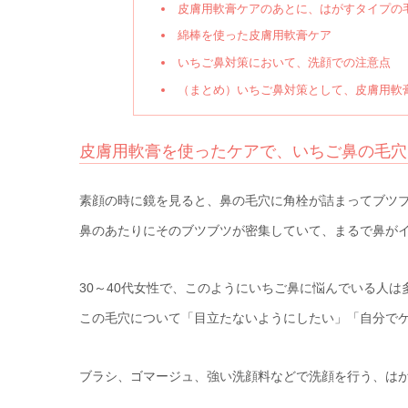
皮膚用軟膏ケアのあとに、はがすタイプの
綿棒を使った皮膚用軟膏ケア
いちご鼻対策において、洗顔での注意点
（まとめ）いちご鼻対策として、皮膚用軟
皮膚用軟膏を使ったケアで、いちご鼻の毛穴
素顔の時に鏡を見ると、鼻の毛穴に角栓が詰まってブツ
鼻のあたりにそのブツブツが密集していて、まるで鼻が
30～40代女性で、このようにいちご鼻に悩んでいる人は
この毛穴について「目立たないようにしたい」「自分で
ブラシ、ゴマージュ、強い洗顔料などで洗顔を行う、は