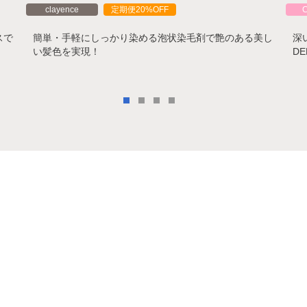
clayence
定期便20%OFF
スで
簡単・手軽にしっかり染める泡状染毛剤で艶のある美し
深
い髪色を実現！
D