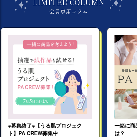
LIMITED COLUMN
会員専用コラム
る肌プロジェク
一緒に商品開発⁈「PA CREW
集中
は？