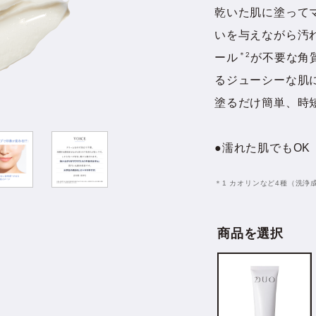
テム
乾いた肌に塗って
いを与えながら汚
＊2
ール
が不要な角
るジューシーな肌
塗るだけ簡単、時
●濡れた肌でもOK
＊1 カオリンなど4種（洗浄
商品を選択