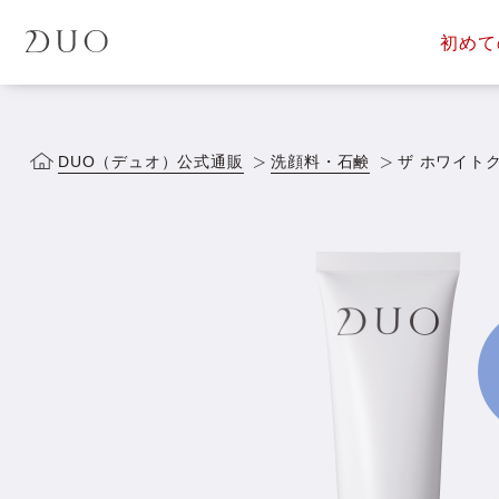
初めて
定期便サービス
商品一覧
会員ス
DUOについて
DUOヒス
DUO（デュオ）公式通販
洗顔料・石鹸
ザ ホワイト
落とす美容液