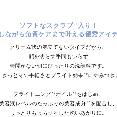
ソフトなスクラブ
入り！
＊1
しながら角質ケアまで叶える
優秀アイ
クリーム状の泡立てないタイプだから、
顔を濡らす手間もいらず
時間がない朝にぴったりの洗顔料です。
、きっと
その手軽さとブライト効果
に
やみつき
＊2
ブライトニング
オイル
をはじめ、
＊3
＊4
美容液レベルのたっぷりの美容成分
を配合し
＊5
しっとりもっちりとした洗いあがりに。