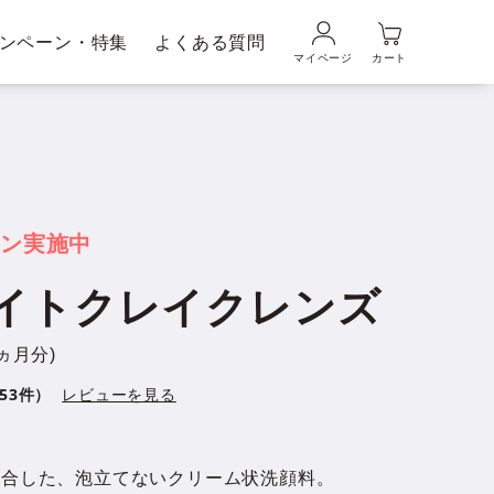
ンペーン・特集
よくある質問
マイページ
カート
品の使い方
ギフトラッピングサービス
メンズブランド｜
ムの魅力
DUO MEN
ーン実施中
ワイトクレイクレンズ
粧水・乳液
美容液
ヵ月分)
53件）
レビューを見る
配合した、泡立てないクリーム状洗顔料。