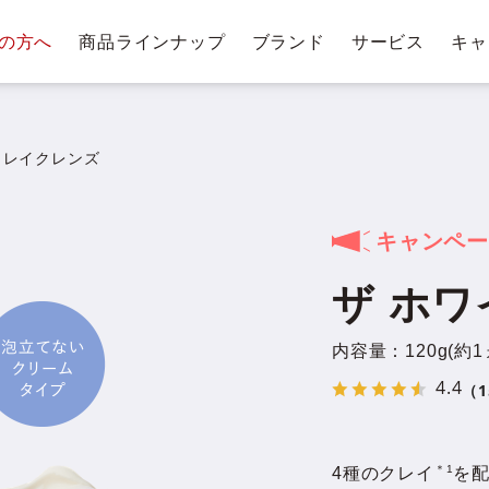
の方へ
商品ラインナップ
ブランド
サービス
キャ
テージ・ポイントプログラム
肌悩みから探す
お手入れステップ
ショッピングガイド
商
トリー
ベストコスメ受賞履歴
クレンジングバー
クレイクレンズ
キャンペ
クレンジ
ザ ホ
ングバー
洗顔料・石鹸
化
ム
内容量：120g(約1
4.4
（1
＊1
4種のクレイ
を